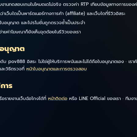
ีมงานทดสอบเกมในโหมดเดโม่จริง ตรวจค่า RTP เทียบข้อมูลทางการของค่
ดว่าเว็บใดเป็นพาร์ตเนอร์ทางการค้า (affiliate) และเว็บใดที่รีวิวอิสระ
 ใบอนุญาต และโปรโมชั่นถูกตรวจซ้ำเป็นประจำ
ี่จ่ายค่าโฆษณาก็ยังเห็นจุดด้อยในรีวิวของเรา
บอนุญาต
ันดับ pov888 อิสระ ไม่ใช่ผู้ให้บริการพนันและไม่ได้ถือใบอนุญาตเอง · เราค
ละวิธีตรวจที่
หน้าใบอนุญาตและการตรวจสอบ
ิการ
รือรายงานเว็บฉ้อโกงได้ที่
หน้าติดต่อ
หรือ LINE Official ของเรา · ทีมง