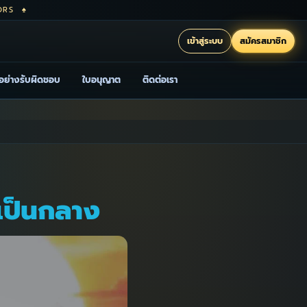
ORS
เข้าสู่ระบบ
สมัครสมาชิก
นอย่างรับผิดชอบ
ใบอนุญาต
ติดต่อเรา
่เป็นกลาง