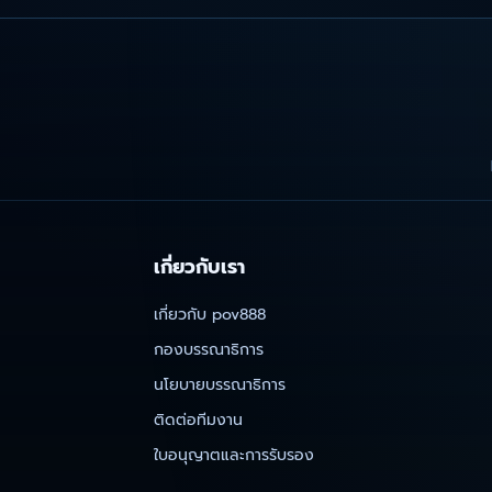
เกี่ยวกับเรา
เกี่ยวกับ pov888
กองบรรณาธิการ
นโยบายบรรณาธิการ
ติดต่อทีมงาน
ใบอนุญาตและการรับรอง