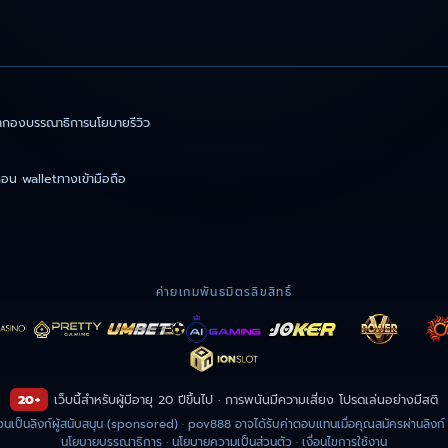
า
กองบรรณาธิการ
นโยบายรีวิว
อน wallet
ทางเข้ามือถือ
ค่ายเกมพันธมิตรลิขสิทธิ์
20+
เว็บนี้สำหรับผู้มีอายุ 20 ปีขึ้นไป · การพนันมีความเสี่ยง โปรด
เล่นอย่างมีสติ
่วนเป็นลิงก์ผู้สนับสนุน (sponsored) · pov888 อาจได้รับค่าตอบแทนเมื่อคุณสมัครผ่านลิงก
นโยบายบรรณาธิการ
·
นโยบายความเป็นส่วนตัว
·
เงื่อนไขการใช้งาน