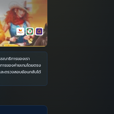
งบรรณาธิการของเรา
างการของค่ายเกมโดยตรง
ใสและตรวจสอบย้อนกลับได้