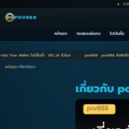
VI
POV888
POV
หน้าแรก
ทดลองเล่นเกม
โปรโมชั่น
e Wallet ไม่มีขั้นต่ำ · เปิด 24 ชั่วโมง
pov888 · pov888 ลิขสิทธิ์แท้ · ทดล
หน้าแรก
เกี่ยวกับเรา
เกี่ยวกับ 