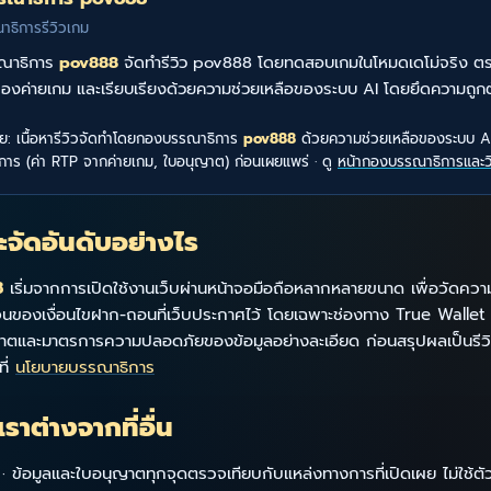
ธิการรีวิวเกม
ณาธิการ
pov888
จัดทำรีวิว pov888 โดยทดสอบเกมในโหมดเดโม่จริง ตรว
องค่ายเกม และเรียบเรียงด้วยความช่วยเหลือของระบบ AI โดยยึดความถูกต
ผย: เนื้อหารีวิวจัดทำโดยกองบรรณาธิการ
pov888
ด้วยความช่วยเหลือของระบบ AI
การ (ค่า RTP จากค่ายเกม, ใบอนุญาต) ก่อนเผยแพร่ · ดู
หน้ากองบรรณาธิการและวิธ
ัดอันดับอย่างไร
8
เริ่มจากการเปิดใช้งานเว็บผ่านหน้าจอมือถือหลากหลายขนาด เพื่อวัดความ
องเงื่อนไขฝาก-ถอนที่เว็บประกาศไว้ โดยเฉพาะช่องทาง True Wallet ที่ผู
และมาตรการความปลอดภัยของข้อมูลอย่างละเอียด ก่อนสรุปผลเป็นรีวิวที่
ที่
นโยบายบรรณาธิการ
เราต่างจากที่อื่น
· ข้อมูลและใบอนุญาตทุกจุดตรวจเทียบกับแหล่งทางการที่เปิดเผย ไม่ใช้ต